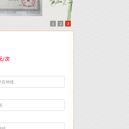
1
2
3
元/次