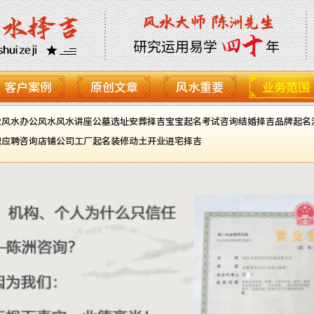
客户案例
原创文章
风水重要
业务范围
业风水
办公风水
风水讲座
公墓选址
安葬择吉
宝宝起名
考试咨询
结婚择吉
品牌起名
职应聘咨询
店铺公司工厂起名
装修动土开业进宅择吉