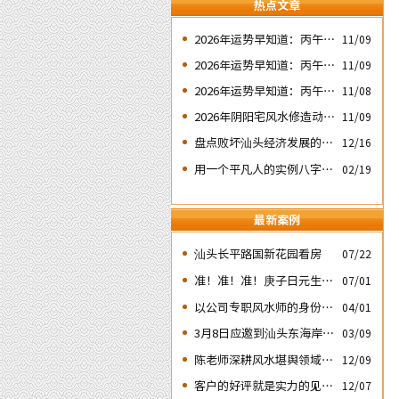
热点文章
2026年运势早知道：丙午年
11/09
运势不好的4个出生日期之
2026年运势早知道：丙午年
11/09
二‘壬子’ 日
运势不好的4个出生日期之
2026年运势早知道：丙午年
11/08
四‘庚子’ 日
运势不好的4个日期出生人
2026年阴阳宅风水修造动土
11/09
之一‘戊子’ 日
入宅择吉需知
盘点败坏汕头经济发展的四
12/16
次处人为风水破局
用一个平凡人的实例八字论
02/19
断2026马年的流年运势
最新案例
汕头长平路国新花园看房
07/22
准！准！准！庚子日元生人
07/01
丙午流年的运势判断实例：
以公司专职风水师的身份应
04/01
邀出席《星橙网络科技公
3月8日应邀到汕头东海岸新
03/09
司》成立5周年庆典
城为朋友的亲戚堪舆住房风
陈老师深耕风水堪舆领域四
12/09
水
十余载
客户的好评就是实力的见
12/07