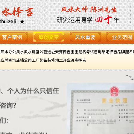
客户案例
原创文章
风水重要
业务范围
业风水
办公风水
风水讲座
公墓选址
安葬择吉
宝宝起名
考试咨询
结婚择吉
品牌起名
职应聘咨询
店铺公司工厂起名
装修动土开业进宅择吉