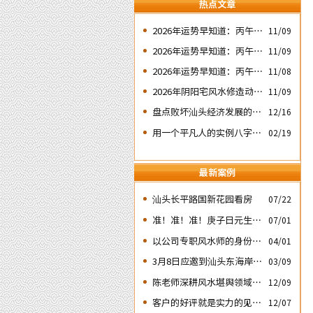
热点文章
2026年运势早知道：丙午年
11/09
运势不好的4个出生日期之
2026年运势早知道：丙午年
11/09
二‘壬子’ 日
运势不好的4个出生日期之
2026年运势早知道：丙午年
11/08
四‘庚子’ 日
运势不好的4个日期出生人
2026年阴阳宅风水修造动土
11/09
之一‘戊子’ 日
入宅择吉需知
盘点败坏汕头经济发展的四
12/16
次处人为风水破局
用一个平凡人的实例八字论
02/19
断2026马年的流年运势
最新案例
汕头长平路国新花园看房
07/22
准！准！准！庚子日元生人
07/01
丙午流年的运势判断实例：
以公司专职风水师的身份应
04/01
邀出席《星橙网络科技公
3月8日应邀到汕头东海岸新
03/09
司》成立5周年庆典
城为朋友的亲戚堪舆住房风
陈老师深耕风水堪舆领域四
12/09
水
十余载
客户的好评就是实力的见
12/07