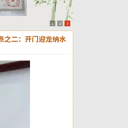
1
2
3
点之二：开门迎龙纳水