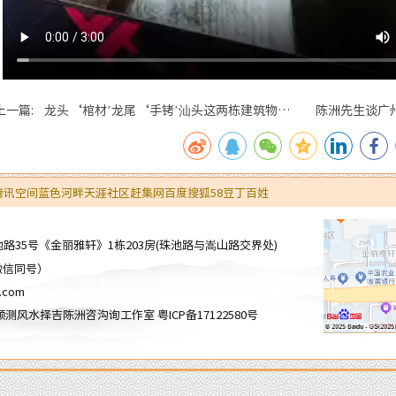
上一篇: 龙头‘棺材’龙尾‘手铐’汕头这两栋建筑物是
陈洲先生谈广
否隐藏着风水造局的悬念？
腾讯空间
蓝色河畔
天涯社区
赶集网
百度
搜狐
58
豆丁
百姓
35号《金丽雅轩》1栋203房(珠池路与嵩山路交界处)
微信同号）
.com
头市周易预测风水择吉陈洲咨沟询工作室
粤ICP备17122580号