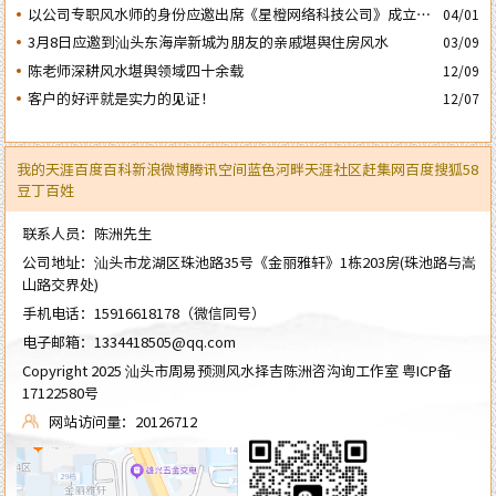
以公司专职风水师的身份应邀出席《星橙网络科技公司》成立5
04/01
周年庆典
3月8日应邀到汕头东海岸新城为朋友的亲戚堪舆住房风水
03/09
陈老师深耕风水堪舆领域四十余载
12/09
客户的好评就是实力的见证！
12/07
我的天涯
百度百科
新浪微博
腾讯空间
蓝色河畔
天涯社区
赶集网
百度
搜狐
58
豆丁
百姓
联系人员：陈洲先生
公司地址：汕头市龙湖区珠池路35号《金丽雅轩》1栋203房(珠池路与嵩
山路交界处)
手机电话：
15916618178
（微信同号）
电子邮箱：
1334418505@qq.com
Copyright 2025 汕头市周易预测风水择吉陈洲咨沟询工作室
粤ICP备
17122580号
网站访问量：20126712