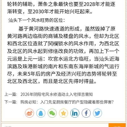
轮转的辅助，萧条之象最快也要至2028年才能逐
渐转变，至2030年才能开始兴旺起来。
汕头下一个风水旺势的区位：
基于黄河路快速通道的形成，虽然毁掉了原
黄河路两边临街的商铺及楼盘的风水，但却为北区
和西北区位造就了関欄锁水的风水作用，为西北区
及北区的风水起到修缮改良的功效，再加上下一个
元运是上元一运：坎宫水运北方临旺，当汕头近海
滨路及珠港新城的南片和东南东海岸新城的气运行
尽，未来5年后的房产及经济兴旺的态势将轮转至
北区及西北区，而且是北区先得时得益。
上一篇: 2026年阴阳宅风水修造动土入宅择吉需知
下一篇: 购房必知：入门先见厨房餐厅的户型隐藏着那些弊害？