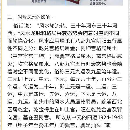
二， 时候风水的影响…
俗话说：“风水轮流转、三十年河东三十年河
西。”风水龙脉和格局兴衰态势会随着时空的不同
而轮换变化，风水应用理论有八卦九宫阴阳五行属
性不同之分：乾兑宫格局属金；艮坤宫格局属土
（中宫寄宫于坤）；震巽宫格局属木；离宫格局属
火；坎宫格局属水。八卦九宫五行旺衰态势也会随
着时空不同而变化，俗称三元九运及九星流年运。
三元即上元、中元、下元；每元六十年，再分为三
个运，每运为二十年，即上元是一运、二运、三
运，中元是四运、五运、六运，下元是七运、八
运、九运。汕头市的风水大局属乾巽局，鮀浦西北
区属乾金，乾金得生在坤土宫，旺在乾兑金宫及巽
向宫，墓在丑艮宫。 所以从中元的四运1924-1943
年（甲子年至癸未年）的巽宫，巽是汕头“乾