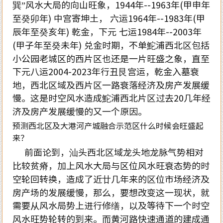
巽”风水大局的向山旺象，1944年--1963年(甲申年
至癸卯年) 中宫寄坤土， 六运1964年--1983年(甲
辰年至癸亥年) 乾金，下元 七运1984年--2003年
(甲子年至癸未年) 兑金时期，不单鮀浦西北区包括
小公园老城区的西片区也还是一片旺盛之象，直至
下元八运2004-2023年行丑艮宫运，乾金入墓衰
地，西北区域及西片区一路衰落经济及房产发展缓
慢。这是时空风水造成鮀浦西北片区过去20几年经
济及房产发展缓慢的又一个原因。
预测西北区及大港河产城融合示范区什么时候会旺盛起
来？
前面论到，汕头西北区域龙头地龙脉气势相对
比较贫瘠，加上风水大局与区位风水旺衰态势的时
空轮回转换，造成了近廿几年来的区位市场经济及
房产场的发展缓慢，那么，要想改变这一现状，就
需要从风水局势上进行修缮，以及等待下一个时空
风水旺势轮转的到来。而黄河路快速通道的建成通