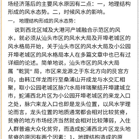
场经济落后的主要风水原因有二点：一，地理结构
形成的风水态势。二，时候风水的影响。
一， 地理结构形成的风水态势：
说到西北区域及大港河产城融合示范区的风
水，就必须从汕头市区的风水大局及开埠老城区的
风水格局开始，关于汕头市区的风水大局及小公园
开埠老城区的风水格局本人在多篇文章中也已有过
详细的论述。简单地说，汕头市区的风水大局
属“乾巽” 局，市区来龙源之于东北方向的艮宫方
向，由韩江伴龙而行至桑浦山开成龙与水交汇相
聚，取小公园老城区脉穴水局祥瑞聚结开埠建城立
市，鮀浦西北片区为小公园开埠老城区的来龙入口
之处，脉穴来龙入口也即是龙头位置，以风水学理
论而言，龙头位置的地质通常都会相对比较贫瘠，
贫瘠的地方市场经济当然就会相对比较薄弱，入住
人群普遍大众化贫穷，而造成鮀浦西北片区龙头地
贫瘠的原因有两个因素：1，地理结构造成的原