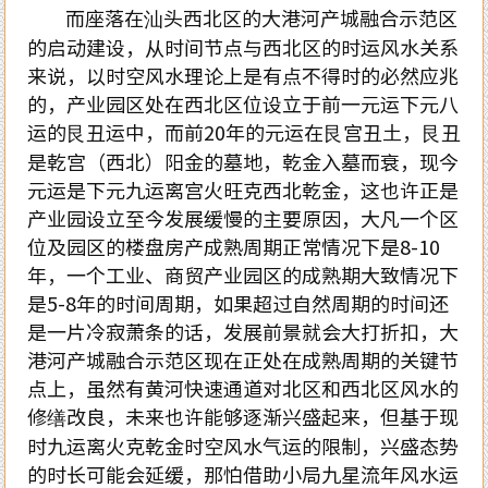
而座落在汕头西北区的大港河产城融合示范区
的启动建设，从时间节点与西北区的时运风水关系
来说，以时空风水理论上是有点不得时的必然应兆
的，产业园区处在西北区位设立于前一元运下元八
运的艮丑运中，而前20年的元运在艮宫丑土，艮丑
是乾宫（西北）阳金的墓地，乾金入墓而衰，现今
元运是下元九运离宫火旺克西北乾金，这也许正是
产业园设立至今发展缓慢的主要原因，大凡一个区
位及园区的楼盘房产成熟周期正常情况下是8-10
年，一个工业、商贸产业园区的成熟期大致情况下
是5-8年的时间周期，如果超过自然周期的时间还
是一片冷寂萧条的话，发展前景就会大打折扣，大
港河产城融合示范区现在正处在成熟周期的关键节
点上，虽然有黄河快速通道对北区和西北区风水的
修缮改良，未来也许能够逐渐兴盛起来，但基于现
时九运离火克乾金时空风水气运的限制，兴盛态势
的时长可能会延缓，那怕借助小局九星流年风水运