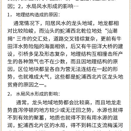
因；2，水局风水形成的影响…
1， 地理结构造成的原因：
通常情况下，阳居风水的龙头地域，地龙都相
对比较险峻，而汕头的鮀浦西北乾位地处“汕潮
揭” 三市的交汇处，道路交叉错综复杂，更前有牛
田洋水势险隘的海面相依，后又有牛田洋大桥的建
设，引桥多见及形态复杂，地理结构互相撞击所产
生的各种煞气也不在少数，而且因地理结构的原
因，区位地块都呈各自为营无法连结在一起的形
势，也就难成大气，这些都是鮀浦西北片区龙头地
贫瘠的原因之一。
2， 水局风水形成的影响：
通常，龙头地域地势都会比较高，而且地龙走
势直泻停顿的地方较少或无迂回之势，水源也就得
不到有效的聚蓄，地质也就得不到有用水源的滋
润，鮀浦西北片区的水局，得不到韩江支流梅溪河