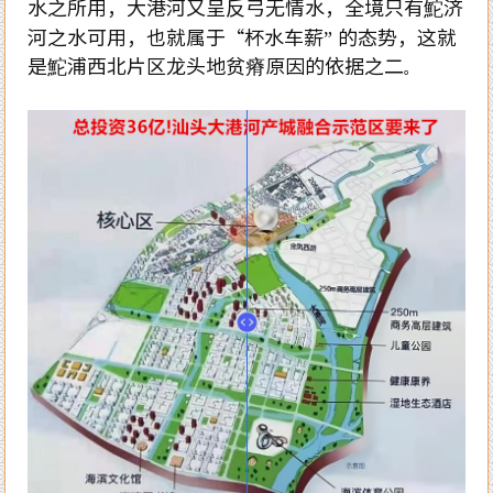
水之所用，大港河又呈反弓无情水，全境只有鮀济
河之水可用，也就属于“杯水车薪” 的态势，这就
是鮀浦西北片区龙头地贫瘠原因的依据之二
。