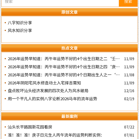
搜索
原创文章
八字知识分享
风水知识分享
热点文章
2026年运势早知道：丙午年运势不好的4个出生日期之二‘壬子’
11/09
日
2026年运势早知道：丙午年运势不好的4个出生日期之四‘庚子’
11/09
日
2026年运势早知道：丙午年运势不好的4个日期出生人之一‘戊
11/08
子’ 日
2026年阴阳宅风水修造动土入宅择吉需知
11/09
盘点败坏汕头经济发展的四次处人为风水破局
12/16
用一个平凡人的实例八字论断2026马年的流年运势
02/19
最新案例
汕头长平路国新花园看房
07/22
准！准！准！庚子日元生人丙午流年的运势判断实例：
07/01